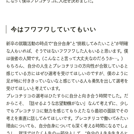
になって僕はプレコチリコに入社を決めました。
今はフワフワしていてもいい
新卒の就職活動の時点で“自分自身”と“挑戦してみたいこと”が明確
な人もいれば、そうではないフワフワした人もいると思います。僕
は後者の人間です。(こんなこと言って大丈夫なのだろうか…。)
もちろん、自分の人生とプレコチリコの方向性が合致していると
感じている方にはぜひ選考を受けてほしいのですが、僕のように
足が地に付ききっていないなと感じている人も勇気を出して選考を
受けてほしいと考えています。
プレコチリコの選考はひたすらに自分と向き合う時間でした。だ
からこそ、「話せるような志望動機がない」なんて考えずに、少し
でもプレコチリコに魅力を感じてもらえたなら最初の面談でその
考えを素直に話してみてほしいです。プレコチリコで働いてみたい
理由についても、自分自身についても深く考える時間になるでしょ
うし、就活ではなく人生の一部分として、“自分の人生を生きるヒ