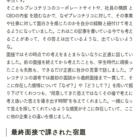
そこからプレコチリコのコーポレートサイトや、社員の横顔 と
CEOの内省 を読むなかで、なぜプレコチリコに対して、その事業
や仕事に対して面白さを感じたのかを自分の経験と紐付けて考え
るようになっていました。これはこの記事を書いている今でも考え
ることがあって、その答えは出ているような、出ていないよう
な。
面接ではその時点での考えをまとまらないなりに正直に話してい
ました。前の面接を終えてから考えたことも、学生時代に頑張っ
たことも失敗も、できるだけ正直に自分の言葉で話しました。プ
レコチリコの選考では最初の面談から最終面接まで一貫して、そ
こに存在した感情について『なぜ？』や『どうして？』を用いて掘
り下げてくれつつも、“用意してきた答えではなくその場で考えに
考え抜いた答えを導き出す時間”を与えてくれました。一緒になっ
て答えを探してくれているような感覚がそこに存在していて、ここ
に他の企業との違いを感じました。
最終面接で課された宿題