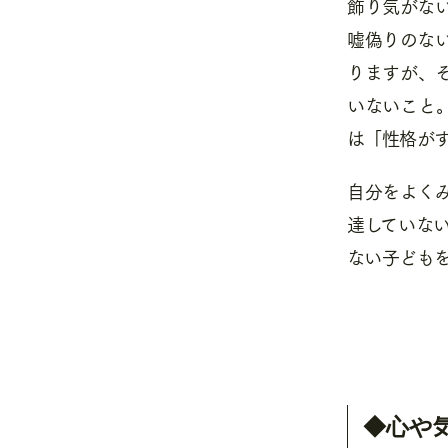
飾り気がな
嘘偽りのな
りますが、
いないこと
は「性格が
自分をよく
達していな
ない子ども
◆心や