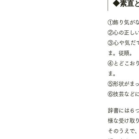
◆素直
①飾り気が
②心の正し
③心や気だ
ま。従順。
④とどこお
ま。
⑤形状がま
⑥技芸など
辞書には６
様な受け取
そのうえで