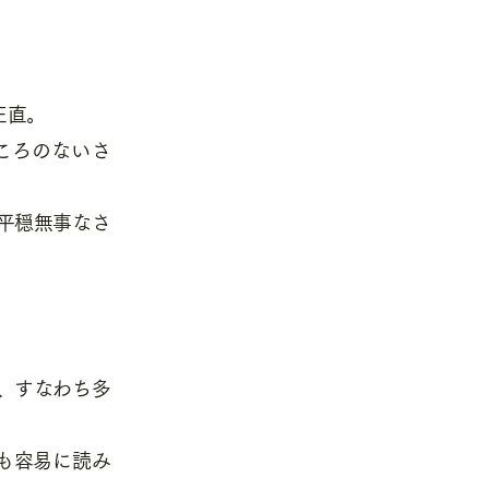
正直。
ころのないさ
平穏無事なさ
。
、すなわち多
も容易に読み