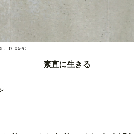
顔
【社員紹介】
素直に生きる
や