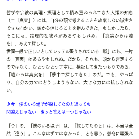
哲学や宗教の真理・摂理として積み重ねられてきた人類の知恵
（＝「真実」）には、自分の頭で考えることを放棄しない誠実さ
で立ち向かい、頭から信じることを拒んできた。もしかしたら、
そこにも、論理的な破れがあるやもしれぬ。「真実からは嘘
を」、あえて探した。
世間一般で正しいとしてレッテル張りされている「嘘」にも、一片
の「真実」はあるやもしれぬ。だから、それも、頭から否定する
のではなく、ひとつひとつ丁寧に、検証してきたつもりである。
「嘘からは真実を」「夢中で探してきた」のだ。でも、やっぱ
り、自分の力ではどうしようもない、大きな力には抗しきれな
い。
♪今 僕のいる場所が探してたのと違っても
間違えじゃない きっと答えは一つじゃない
「今」の、「僕のいる場所」は、「探してたのと」は、本当は全
然「違う」。こんなはずではなかった、とも思う。懸命に頑張れ