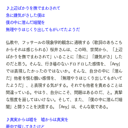
♪上辺ばかりを撫でまわされて
急に嫌気がさした僕は
僕の中に潜んだ暗闇を
無理やりほじくり出してもがいてたようだ
仏教や、フッサールの現象学的観念に通暁する（歌詞のあちこち
からそれは感じられる）桜井さんは、この時、世間から、「上辺
ばかりを撫でまわされて」いることに「急に」「嫌気がさ」した
のだと思う。そんな、行き場のないドロドロした感情を、「Any」
では表現したかったのではないか。そんな、自分の中に「潜ん
だ」他者を恨む醜い感情を、「無理やりほじくり出してもがいて
たようだ」、と表現する気がする。それでも他者を責めることは
間違っている。やはり、自分にこそ、問題はあるのだ、と。真摯
な態度を崩してはいけない。そして、また、「僕の中に潜んだ暗
闇」と闘うことを決意する。『Any』は、そんな歌である。
♪真実からは嘘を 嘘からは真実を
夢中で探してきたけど