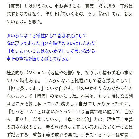
「真実」とは思えない。重ね書きこそ「真実」だと思う。正解は
探すものではなく、作り上げていくもの、そう『Any』では、訴え
ているのだと思う。
♪いろんなこと犠牲にして巻き添えにして
悦に浸って走った自分を時代のせいにしたんだ
「もっといいことはないか？」って言いながら
卓上の空論を振りかざしてばっか
社会的なポジション（地位や名誉）を、なりふり構わず追い求め
ていた時もある。「いろんなこと犠牲にして巻き添えにして」
「悦に浸って走っ」ていた自分を、世の中がそうなんだから仕方
ないといって「時代」のせいにした。本当は、もっと得になる列
はどこかと探し回っていた浅ましい自分でしかなかったのに、
「もっといいことはないか？って」いう言葉で覆い隠して、自分
も、周りも、だましていた。「卓上の空論」とは、理性至上主義
の嫌みな奴のこと。考えればきっと正しい答えにたどり着けるは
ずだとする、啓蒙主義の成れの果て。ナチス・ヒトラーは啓蒙主