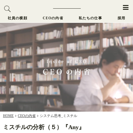
社員の横顔
CEOの内省
私たちの仕事
採用
HOME
CEOの内省
システム思考_ミスチル
ミスチルの分析（５）『Any』