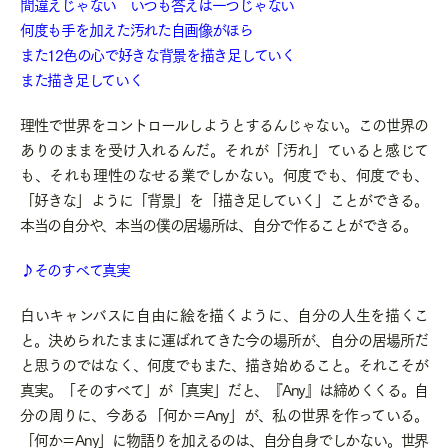
間違えじゃない いつも答えは一つじゃない
何度も手を加えた汚れた自画像がほら
また12色の心で好きな背景を描き足していく
また描き足していく
理性で世界をコントロールしようとするんじゃない。この世界の
ありのままを受け入れるんだ。それが「汚れ」ていると感じて
も、それも理性のなせる業でしかない。何度でも、何度でも、
「好きな」ように「背景」を「描き足していく」ことができる。
本当の自分や、本当の僕の居場所は、自分で作ることができる。
♪そのすべて真実
白いキャンバスに自由に絵を描くように、自分の人生を描くこ
と。決められたままに運ばれてきた今の場所が、自分の居場所だ
と思うのではなく、何度でもまた、描き始めること。それこそが
真実。「そのすべて」が「真実」だと、『Any』は締めくくる。自
分の周りに、今ある「何か＝Any」が、私の世界を作っている。
「何か＝Any」に物語りを加えるのは、自分自身でしかない。世界