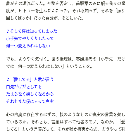
義がその源流だった。神秘を否定し、前頭葉のみに頼る我々の態
度が、ヒトラーを生んだんだった。それも知らず、それを「振り
回してばっか」だった自分が、そこにいた。
♪そして僕は知ってしまった
小手先でやりくりしたって
何一つ変えられはしない
でも、ようやく気付く。世の摂理は、客観思考の「小手先」だけ
では「何一つ変えられはしない」ということを。
♪「愛してる」と君が言う
口先だけだとしても
たまらなく嬉しくなるから
それもまた僕にとって真実
心の内奥に存在するはずの、核のようなものが真実の言葉を発し
ているのか。それとも、言葉はすべて他者のモノ、なのか。「愛
してる」という言葉だって、それが嘘か真実かなど、どうやって判