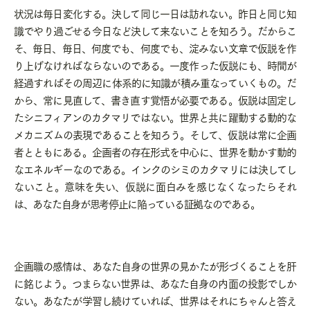
状況は毎日変化する。決して同じ一日は訪れない。昨日と同じ知
識でやり過ごせる今日など決して来ないことを知ろう。だからこ
そ、毎日、毎日、何度でも、何度でも、淀みない文章で仮説を作
り上げなければならないのである。一度作った仮説にも、時間が
経過すればその周辺に体系的に知識が積み重なっていくもの。だ
から、常に見直して、書き直す覚悟が必要である。仮説は固定し
たシニフィアンのカタマリではない。世界と共に躍動する動的な
メカニズムの表現であることを知ろう。そして、仮説は常に企画
者とともにある。企画者の存在形式を中心に、世界を動かす動的
なエネルギーなのである。インクのシミのカタマリには決してし
ないこと。意味を失い、仮説に面白みを感じなくなったらそれ
は、あなた自身が思考停止に陥っている証拠なのである。
企画職の感情は、あなた自身の世界の見かたが形づくることを肝
に銘じよう。つまらない世界は、あなた自身の内面の投影でしか
ない。あなたが学習し続けていれば、世界はそれにちゃんと答え