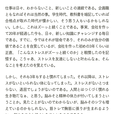
仕事は日々、わからないこと、新しいことの連続である。企画職
ともなればそれは当然の事。学生時代、教科書を暗記していれば
合格点が取れた時代が懐かしい、そう思う人もいるかもしれな
い。しかし、これはズーっと続くことである。事実、会社を作っ
て
20
年が経過した今も、日々、新しい知識にチャレンジする毎日
である。すでに、今ではそれが宿命であり、それのみが自分の価
値であることを自覚しているが、会社を作った初めの
3
年くらいは
正直、「こんなストレスがズーっと続くのか」と戦慄したのを記
憶する。こりゃあ、ストレスを友達にしないと叶わんなぁ、そん
なことを考えたのを覚えている。
しかし、それも
3
年もすると慣れてしまった。それ以降は、ストレ
スがないといられない体になってしまった。ストレスがないとつま
らない、退屈でしょうがないのである。人間とはつくづく慣れる
生き物だなぁ、と思う。脳みそと精神の体力が付いてしまうとい
うことか。見たことがないのでわからないが、脳みそのシワも増
えているのかもしれない。筋トレで胸筋に張りが生まれるよう