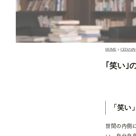
HOME
CEOの内
｢笑い｣
「笑い
世間の内側
い。自分自