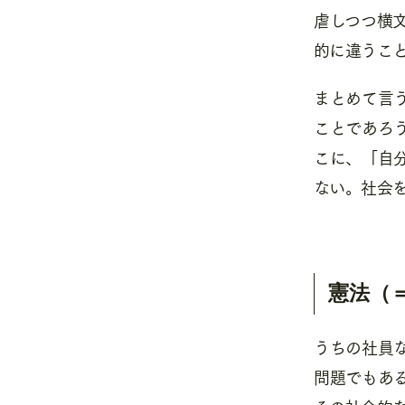
虐しつつ横
的に違うこ
まとめて言
ことであろ
こに、「自
ない。社会
憲法（
うちの社員
問題でもあ