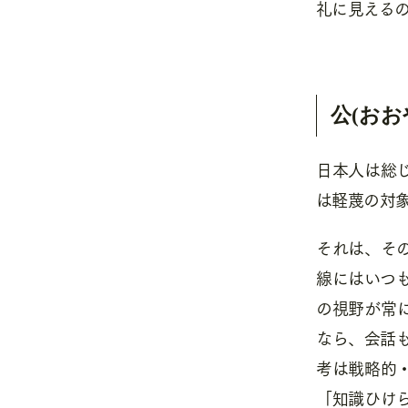
礼に見えるの
公(お
日本人は総
は軽蔑の対
それは、そ
線にはいつ
の視野が常
なら、会話
考は戦略的
「知識ひけ