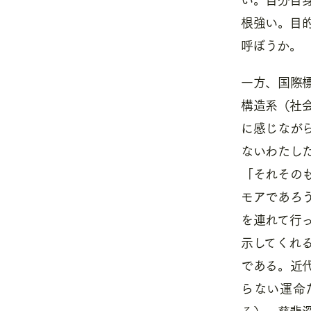
根強い。目
呼ぼうか。
一方、国際
構造系（社
に感じなが
ないわたし
「それその
モアであろ
を連れて行
示してくれ
である。近
らない運命
る）、慈悲