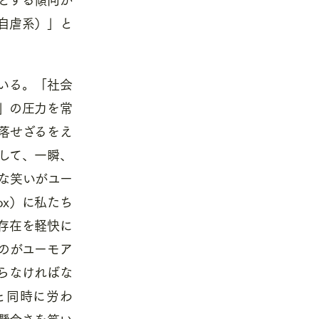
自虐系）」と
いる。「社会
」の圧力を常
落せざるをえ
して、一瞬、
な笑いがユー
ox
）に私たち
存在を軽快に
のがユーモア
らなければな
と同時に労わ
懸命さを笑い