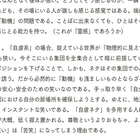
れども、その場にいる人が誰しも感じる感覚ではある。端
「動機」の問題である。ことばに出来なくても、ひとはそ
感じとる能力を持つ。（これが「霊感」であろうか）
」。「自虐系」の場合、捉えている世界が「物理的に見え
も狭い。今そこにいる集団を全集合として暗に前提して
ポジションを下げることで、しかも、ネタはその集団での
を誘う。だから必然的に「動機」も浅ましいものとならざ
の安心･安全のための笑いなのである。手っ取り早く「自
団における自分の居場所を確保しようとする。ゆえに、地
、インスタントな笑いである。「自虐ネタ」を多用する人
が大概、低く据え置かれる。尊敬というよりおもちゃ、よ
笑い」は「苦笑」になってしまう理由である。