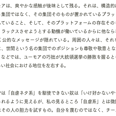
モアは、爽やかな感触が後味として残る。それは、構造的
る集団ではなく、その集団そのものが置かれているプラッ
していること、そして、そのプラットフォームの存在その
リラックスさせようとする動機が働いているからに他なら
く公的なメッセージが隠れている。周囲の人々は、それ
に、世間という名の集団でのポジションも尊敬や敬意とな
カなどでは、ユーモアの巧拙が大統領選挙の勝敗を握ると
らい社会における地位を左右する。
では「自虐ネタ系」を駆使できない奴は「いけ好かないや
られるように見えるが、私の見るところ「自虐系」とは微
はその人の胆力を試すもの。自分を蔑むのではなく、チー