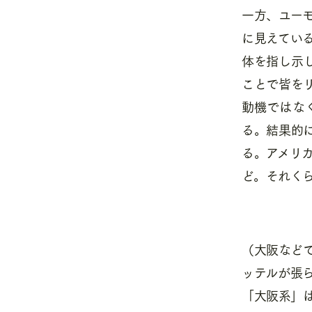
一方、ユー
に見えてい
体を指し示
ことで皆を
動機ではな
る。結果的
る。アメリ
ど。それく
（大阪など
ッテルが張
「大阪系」