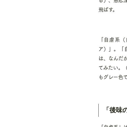
飛ばす。
「自虐系（
ア）」。「
は、なんだ
てみたい。
もグレー色
「後味
「自虐系」