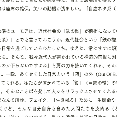
的は座席の確保。笑いの動機が浅ましい。「自虐ネタ系（
標準のユーモアは、近代社会の「鉄の檻」が前提になって
会系）」とでも言っておこうか。近代社会という「鉄の檻
ら日常を過ごしているわたしたち。ゆえに、常にすでに頽
たち。そんな、我々近代人が置かれている構造的前提に対
ものが下らないですよね」と肩の力を抜いてくれる、そん
う。一瞬、あくせくした日常という「箱」の外（
Out Of B
ってくれる。私たちが置かれている「箱」（＝鉄の檻）の
る。そんなことばを発して人々をリラックスさせてくれる
代なんて所詮、フェイク。「生き残る」ために一生懸命や
だけど、そんな自分自身も含めた人間たちを皮肉る（
深い「笑い」なのである。私たち近代人共通の日常の一生