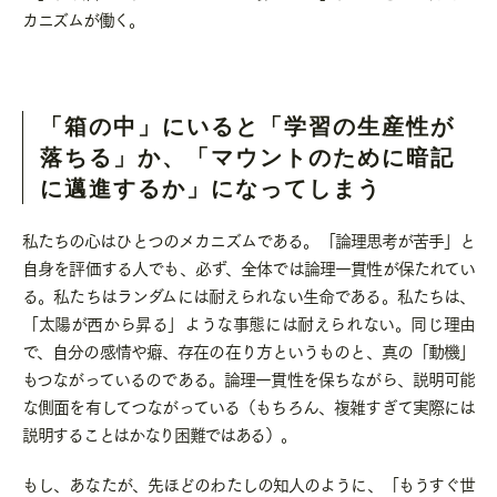
カニズムが働く。
「箱の中」にいると「学習の生産性が
落ちる」か、「マウントのために暗記
に邁進するか」になってしまう
私たちの心はひとつのメカニズムである。「論理思考が苦手」と
自身を評価する人でも、必ず、全体では論理一貫性が保たれてい
る。私たちはランダムには耐えられない生命である。私たちは、
「太陽が西から昇る」ような事態には耐えられない。同じ理由
で、自分の感情や癖、存在の在り方というものと、真の「動機」
もつながっているのである。論理一貫性を保ちながら、説明可能
な側面を有してつながっている（もちろん、複雑すぎて実際には
説明することはかなり困難ではある）。
もし、あなたが、先ほどのわたしの知人のように、「もうすぐ世