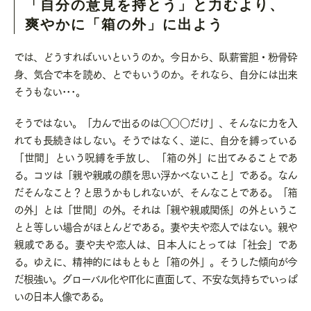
「自分の意見を持とう」と力むより、
爽やかに「箱の外」に出よう
では、どうすればいいというのか。今日から、臥薪嘗胆・粉骨砕
身、気合で本を読め、とでもいうのか。それなら、自分には出来
そうもない･･･。
そうではない。「力んで出るのは○○○だけ」、そんなに力を入
れても長続きはしない。そうではなく、逆に、自分を縛っている
「世間」という呪縛を手放し、「箱の外」に出てみることであ
る。コツは「親や親戚の顔を思い浮かべないこと」である。なん
だそんなこと？と思うかもしれないが、そんなことである。「箱
の外」とは「世間」の外。それは「親や親戚関係」の外というこ
とと等しい場合がほとんどである。妻や夫や恋人ではない。親や
親戚である。妻や夫や恋人は、日本人にとっては「社会」であ
る。ゆえに、精神的にはもともと「箱の外」。そうした傾向が今
だ根強い。グローバル化や
IT
化に直面して、不安な気持ちでいっぱ
いの日本人像である。