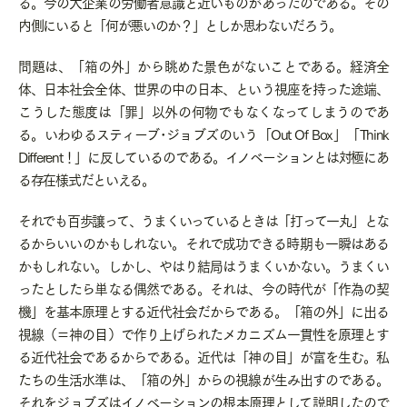
る。今の大企業の労働者意識と近いものがあったのである。その
内側にいると「何が悪いのか？」としか思わないだろう。
問題は、「箱の外」から眺めた景色がないことである。経済全
体、日本社会全体、世界の中の日本、という視座を持った途端、
こうした態度は「罪」以外の何物でもなくなってしまうのであ
る。いわゆるスティーブ･ジョブズのいう「
Out Of Box
」「
Think
Different
！」に反しているのである。イノベーションとは対極にあ
る存在様式だといえる。
それでも百歩譲って、うまくいっているときは「打って一丸」とな
るからいいのかもしれない。それで成功できる時期も一瞬はある
かもしれない。しかし、やはり結局はうまくいかない。うまくい
ったとしたら単なる偶然である。それは、今の時代が「作為の契
機」を基本原理とする近代社会だからである。「箱の外」に出る
視線（＝神の目）で作り上げられたメカニズム一貫性を原理とす
る近代社会であるからである。近代は「神の目」が富を生む。私
たちの生活水準は、「箱の外」からの視線が生み出すのである。
それをジョブズはイノベーションの根本原理として説明したので