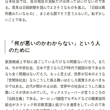
日本社会では、自分独自の見解だけは持ってはいけないのであ
る。意見は日経新聞を読んでよさそうなものを選ぶ。「日経は教
科書みたいなもの」、まじめな顔でそう言う人もいた。恥ずかし
いことである。
「何が悪いのかわからない」という人
のために
家族親戚と平和に過ごしているだけなら問題ないだろう。また
は、今が中世社会、日本で言うなら江戸時代で鎖国の世であるの
なら全く問題はないだろう。もっと言えば、世界が日本のような
「世間体社会」ならこうした振る舞いはむしろ賞賛されるべきも
のではある。近代が開かれる以前、世界中の社会はこうした振る
舞いこそが求められていた。マックスウェーバーが言うところの
「伝統主義」である。ヨーロッパ諸国でもギルドなどの職業協同
組合がカトリック的宗教意識と結びつき連帯をしていたのであ