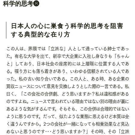
科学的思考❽
日本人の心に巣食う科学的思考を阻害
する典型的な在り方
この人は、界隈では「立派な」人として通っている紳士であっ
た。有名な大学を出て、新卒で大企業に入社し身なりも「ちゃん
と」しており、日本社会の座席的には上層階に位置する人であ
る。喋り方にも落ち着きがあり、いわゆる信頼されている人であ
った。私の古い知り合いである。この人と、ある時、ある企業の
買収ニュースについて意見を交換しようとした際の一言である。私
曰く、「この会社の合併劇、どう思いますか？私は違和感がある
のですよね。ニュースで言われている理由ではない別の理由が裏に
あるような気がするんです。そもそも、この合併は合理的ではない
ように思うのです。だって、似たような業態に思えるけど本質は全
く違うんですから。
2
つの会社が一緒になっても相乗効果など見込
めないと思うのです･･･どう思いますか？」その時、その「立派