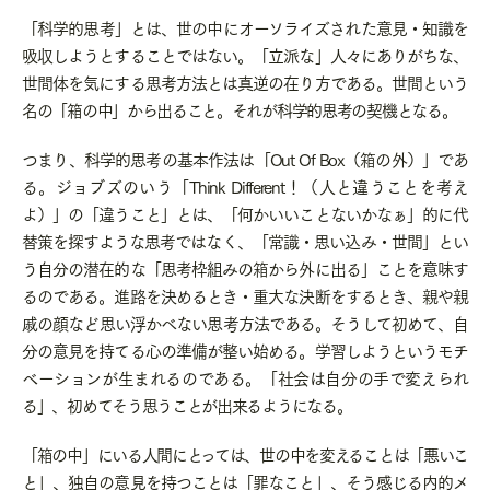
「科学的思考」とは、世の中にオーソライズされた意見・知識を
吸収しようとすることではない。「立派な」人々にありがちな、
世間体を気にする思考方法とは真逆の在り方である。世間という
名の「箱の中」から出ること。それが科学的思考の契機となる。
つまり、科学的思考の基本作法は「
Out Of Box
（箱の外）」であ
る。ジョブズのいう「
Think Different
！（人と違うことを考え
よ）」の「違うこと」とは、「何かいいことないかなぁ」的に代
替策を探すような思考ではなく、「常識・思い込み・世間」とい
う自分の潜在的な「思考枠組みの箱から外に出る」ことを意味す
るのである。進路を決めるとき・重大な決断をするとき、親や親
戚の顔など思い浮かべない思考方法である。そうして初めて、自
分の意見を持てる心の準備が整い始める。学習しようというモチ
ベーションが生まれるのである。「社会は自分の手で変えられ
る」、初めてそう思うことが出来るようになる。
「箱の中」にいる人間にとっては、世の中を変えることは「悪いこ
と」、独自の意見を持つことは「罪なこと」、そう感じる内的メ