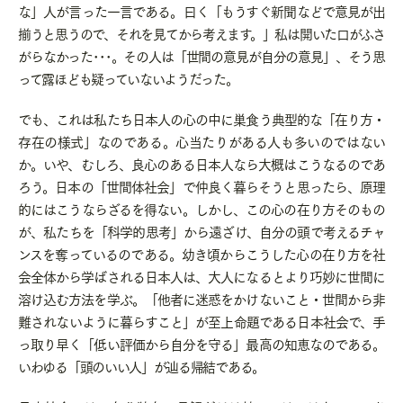
な」人が言った一言である。曰く「もうすぐ新聞などで意見が出
揃うと思うので、それを見てから考えます。」私は開いた口がふさ
がらなかった･･･。その人は「世間の意見が自分の意見」、そう思
って露ほども疑っていないようだった。
でも、これは私たち日本人の心の中に巣食う典型的な「在り方・
存在の様式」なのである。心当たりがある人も多いのではない
か。いや、むしろ、良心のある日本人なら大概はこうなるのであ
ろう。日本の「世間体社会」で仲良く暮らそうと思ったら、原理
的にはこうならざるを得ない。しかし、この心の在り方そのもの
が、私たちを「科学的思考」から遠ざけ、自分の頭で考えるチャ
ンスを奪っているのである。幼き頃からこうした心の在り方を社
会全体から学ばされる日本人は、大人になるとより巧妙に世間に
溶け込む方法を学ぶ。「他者に迷惑をかけないこと・世間から非
難されないように暮らすこと」が至上命題である日本社会で、手
っ取り早く「低い評価から自分を守る」最高の知恵なのである。
いわゆる「頭のいい人」が辿る帰結である。