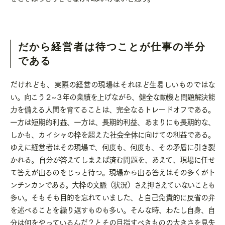
だから経営者は待つことが仕事の半分
である
だけれども、実際の経営の現場はそれほど生易しいものではな
い。向こう２
~
３年の業績を上げながら、健全な動機と問題解決能
力を備える人間を育てることは、完全なるトレードオフである。
一方は短期的利益、一方は、長期的利益、あまりにも長期的な、
しかも、カイシャの枠を超えた社会全体に向けての利益である。
ゆえに経営者はその現場で、何度も、何度も、その矛盾に引き裂
かれる。自分が答えてしまえば済む問題を、あえて、現場に任せ
て答えが出るのをじっと待つ。現場から出る答えはその多くがト
ンチンカンである。大枠の文脈（状況）さえ押さえていないことも
多い。そもそも目的を忘れていました、と自己免責的に反省の弁
を述べることを繰り返すものも多い。そんな時、わたし自身、自
分は何をやっているんだ？とその目指すべきものの大きさを見失