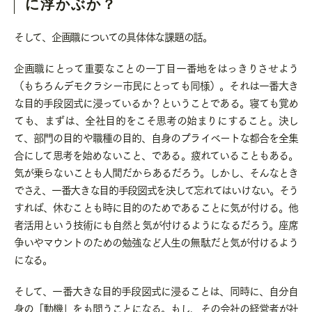
に浮かぶか？
そして、企画職についての具体体な課題の話。
企画職にとって重要なことの一丁目一番地をはっきりさせよう
（もちろんデモクラシー市民にとっても同様）。それは一番大き
な目的手段図式に浸っているか？ということである。寝ても覚め
ても、まずは、全社目的をこそ思考の始まりにすること。決し
て、部門の目的や職種の目的、自身のプライベートな都合を全集
合にして思考を始めないこと、である。疲れていることもある。
気が乗らないことも人間だからあるだろう。しかし、そんなとき
でさえ、一番大きな目的手段図式を決して忘れてはいけない。そう
すれば、休むことも時に目的のためであることに気が付ける。他
者活用という技術にも自然と気が付けるようになるだろう。座席
争いやマウントのための勉強など人生の無駄だと気が付けるよう
になる。
そして、一番大きな目的手段図式に浸ることは、同時に、自分自
身の「動機」をも問うことになる。もし、その会社の経営者が社