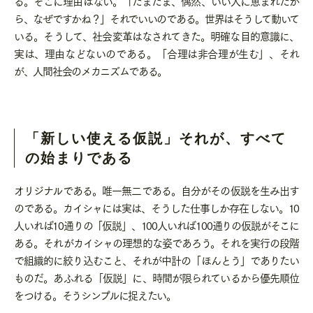
る。そこに理由はない。「たまたま、偶然、いい人に恵まれたか
ら、なぜですかね？」それでいいのである。世界はそうして動いて
いる。そうして、社会変革はなされてきた。明確な目的意識に、
実は、理由などないのである。「合理は非合理が生む」、それ
が、人間社会のメカニズムである。
「新しい使える仮説」それが、すべて
の始まりである
オリジナルである。唯一無二である。自分がその仮説を生み出す
のである。カイシャには実は、そうした仕事しか存在しない。
10
人いれば
10
通りの「仮説」、
100人
いれば
100
通りの仮説がそこに
ある。それがカイシャの理想的な姿であろう。それを実行の段階
で組織的に絞り込むこと、それが中計の「ほんとう」でありたい
ものだ。あふれる「仮説」に、時間が限られているから優先順位
をつける。そうシンプルに捉えたい。