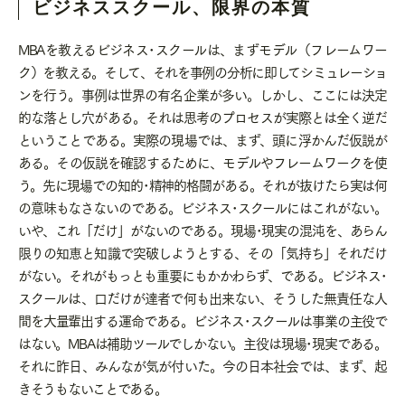
ビジネススクール、限界の本質
MBAを教えるビジネス･スクールは、まずモデル（フレームワー
ク）を教える。そして、それを事例の分析に即してシミュレーショ
ンを行う。事例は世界の有名企業が多い。しかし、ここには決定
的な落とし穴がある。それは思考のプロセスが実際とは全く逆だ
ということである。実際の現場では、まず、頭に浮かんだ仮説が
ある。その仮説を確認するために、モデルやフレームワークを使
う。先に現場での知的･精神的格闘がある。それが抜けたら実は何
の意味もなさないのである。ビジネス･スクールにはこれがない。
いや、これ「だけ」がないのである。現場･現実の混沌を、あらん
限りの知恵と知識で突破しようとする、その「気持ち」それだけ
がない。それがもっとも重要にもかかわらず、である。ビジネス･
スクールは、口だけが達者で何も出来ない、そうした無責任な人
間を大量輩出する運命である。ビジネス･スクールは事業の主役で
はない。
MBA
は補助ツールでしかない。主役は現場･現実である。
それに昨日、みんなが気が付いた。今の日本社会では、まず、起
きそうもないことである。