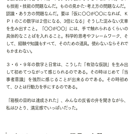
も技術・技能の問題なんだ。ものの見かた･考え方の問題なんだ。
認識・あり方の問題なんだ。要は「仮に〇〇が〇〇になれば、Ｋ
ＰＩのこの数字は２倍になる、
3
倍になる」そうした淀みない文章
を生み出すこと。「〇〇が〇〇」には、手で触れられるくらいの
具体的なことばを入れること。科学的思考やフレームワーク、そ
して、経験や知識もすべて、そのための道具。使わないならそれで
もかまわない。
３・６・９年の数字と日常は、こうした「有効な仮説」を生み出
して初めてつながって感じられるのである。その時はじめて「当
事者意識」を強烈に感じることが出来るのである。その時初め
て、ひとは行動力を手にするのである。
「箱根の目的は達成された」、みんなの反省の弁を聞きながら、
私はひとり、満足感でいっぱいだった。