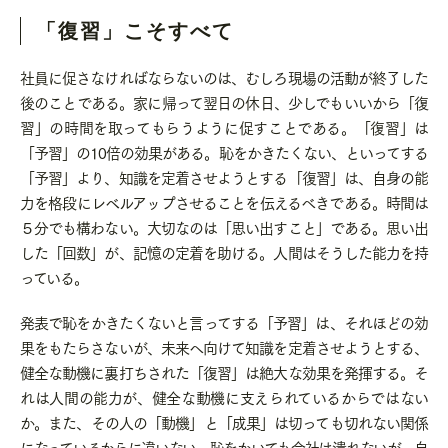
「復習」こそすべて
社員に促さなければならないのは、むしろ現場の活動が終了した
後のことである。家に帰って翌日の休日、少しでもいいから「復
習」の時間を取ってもらうように促すことである。「復習」は
「予習」の
10
倍の効果がある。恥をかきたくない、といってする
「予習」より、知識を定着させようとする「復習」は、自身の能
力を格段にレベルアップさせることを伝えるべきである。時間は
５分でも構わない。大切なのは「思い出すこと」である。思い出
した「回数」が、記憶の定着を助ける。人間はそうした能力を持
っている。
発表で恥をかきたくないと言ってする「予習」は、それほどの効
果をもたらさないが、未来へ向けて知識を定着させようとする、
健全な動機に裏打ちされた「復習」は絶大な効果を発揮する。そ
れは人間の能力が、健全な動機に支えられているからではない
か。また、その人の「動機」と「成果」は切っても切れない関係
になっているからに違いない。恥をかいても会社は潰れないが、自