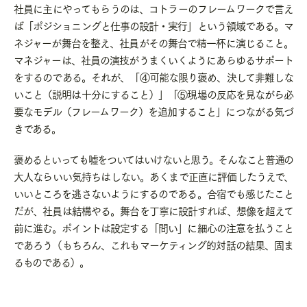
社員に主にやってもらうのは、コトラーのフレームワークで言え
ば「ポジショニングと仕事の設計・実行」という領域である。マ
ネジャーが舞台を整え、社員がその舞台で精一杯に演じること。
マネジャーは、社員の演技がうまくいくようにあらゆるサポート
をするのである。それが、「④可能な限り褒め、決して非難しな
いこと（説明は十分にすること）」「⑤現場の反応を見ながら必
要なモデル（フレームワーク）を追加すること」につながる気づ
きである。
褒めるといっても嘘をついてはいけないと思う。そんなこと普通の
大人ならいい気持ちはしない。あくまで正直に評価したうえで、
いいところを逃さないようにするのである。合宿でも感じたこと
だが、社員は結構やる。舞台を丁寧に設計すれば、想像を超えて
前に進む。ポイントは設定する「問い」に細心の注意を払うこと
であろう（もちろん、これもマーケティング的対話の結果、固ま
るものである）。