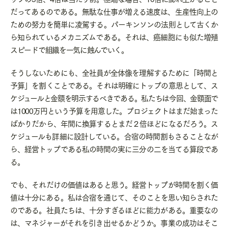
だってあるのである。無駄な仕事が増える速度は、生産性向上の
ための努力を簡単に凌駕する。パーキンソンの法則として古くか
ら知られているメカニズムである。それは、癌細胞にも似た増殖
スピードで組織を一気に蝕んでいく。
そうしないためにも、全社員が全体像を理解するために「時間と
予算」を割くことである。それは明確にトップの意思として、ス
ケジュールと金額を明示するべきである。私たちは今回、金額面で
は
1000
万円という予算を用意した。プロジェクトはまだ始まった
ばかりだから、年間に換算するとまだ２倍ほどになるだろう。ス
ケジュールも詳細に設計している。合宿の時間割もさることなが
ら、経営トップである私の時間の実に三分の二を当てる算段であ
る。
でも、それだけの価値はあると思う。経営トップが時間を割く価
値は十分にある。私は合宿を通じて、そのことを思い知らされた
のである。社員たちは、十分すぎるほどに能力がある。重要なの
は、マネジャーがそれを引き出せるかどうか。事業の成功はそこ