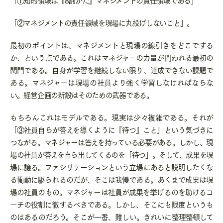
「②マネジメントの責任領域を現場に丸投げしないこと」。
最初のポイントは、マネジメントと現場の線引きをどこでする
か、という点である。これはマネジャーの力量が問われる最初の
関門である。自身が学習を継続しない限り、達成できない課題で
ある。マネジャーは現場の社員より強く学習しなければならな
い。経営企画の新設はそのための武器である。
もちろんこれはモデルである。現実は少々複雑である。それが
「③社員自らが答えを導くように『待つ』こと」という気づきに
つながる。マネジャーは答えを持っている必要がある。しかし、現
場の社員が答えを自ら出してくるのを「待つ」。そして、成果を現
場に譲る。ファシリテーションという立場にあると説明したくな
る衝動に駆られるのだが、そこは我慢である。あくまで成果は現
場の社員のもの。マネジャーは社員が成果を挙げるのを助けるコ
ーチの役割に徹するべきである。しかし、そこにも限度というも
のはあるのだろう。そこが一番、難しい。きれいに整理整頓して