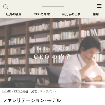
社員の横顔
CEOの内省
私たちの仕事
採用
HOME
CEOの内省
経営＿マネジメント
ファシリテーション･モデル