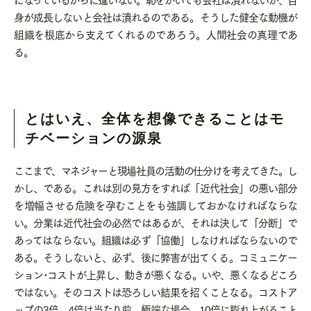
身が成長しないと会社は潰れるのである。そうした健全な動機が
組織を根底から支えてくれるのであろう。人間社会の真理であ
る。
とはいえ、全体を想像できることはモ
チベーションの源泉
ここまで、マネジャーと現場社員の活動の仕分けを考えてきた。し
かし、である。これは別の見方をすれば「近代社会」の悪い部分
を増幅させる危険を孕むことをも強調しておかなければならな
い。分業は近代社会の必然ではあるが、それは決して「分断」で
あってはならない。組織は必ず「協働」しなければならないので
ある。そうしないと、必ず、後に弊害が出てくる。コミュニケー
ション･コストが上昇し、動きが悪くなる。いや、悪くなるどころ
ではない。そのコストは恐ろしい結果を招くことなる。コストア
ップの
3
倍、
4
倍は当たり前。極端な場合、
10
倍に膨れ上がること