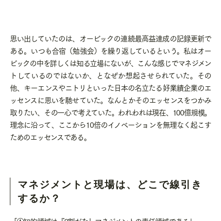
思い出していたのは、オービックの連続最高益達成の記録更新で
ある。いつも合宿（勉強会）を繰り返しているという。私はオー
ビックの中を詳しくは知る立場にないが、こんな感じでマネジメン
トしているのではないか、となぜか想起させられていた。その
他、キーエンスやニトリといった日本の名立たる好業績企業のエ
ッセンスに思いを馳せていた。なんとかそのエッセンスをつかみ
取りたい、その一心で考えていた。われわれは現在、
100
億規模。
理念に沿って、ここから
10
倍のイノベーションを無理なく起こす
ためのエッセンスである。
マネジメントと現場は、どこで線引き
するか？
「①知的領域は『
8
割がた』マネジメントの責任領域である」